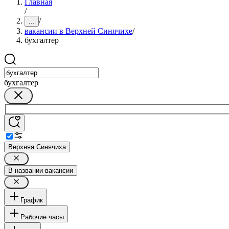
Главная
/
/
...
вакансии в Верхней Синячихе
/
бухгалтер
бухгалтер
Верхняя Синячиха
В названии вакансии
График
Рабочие часы