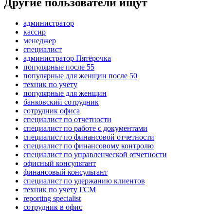
Другие пользователи ищут
администратор
кассир
менеджер
специалист
администратор Пятёрочка
популярные после 55
популярные для женщин после 50
техник по учету
популярные для женщин
банковский сотрудник
сотрудник офиса
специалист по отчетности
специалист по работе с документами
специалист по финансовой отчетности
специалист по финансовому контролю
специалист по управленческой отчетности
офисный консультант
финансовый консультант
специалист по удержанию клиентов
техник по учету ГСМ
reporting specialist
сотрудник в офис