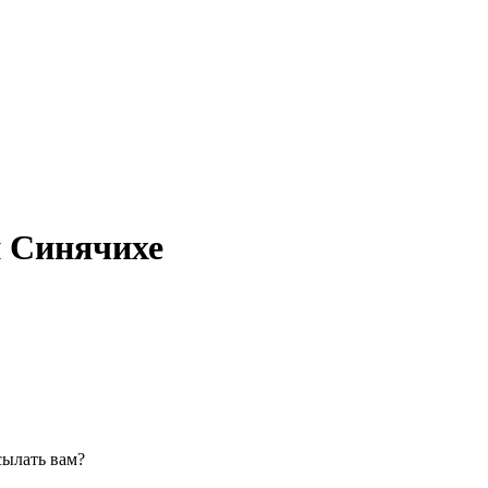
й Синячихе
сылать вам?